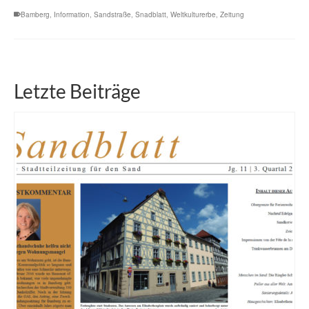
Bamberg
,
Information
,
Sandstraße
,
Snadblatt
,
Weltkulturerbe
,
Zeitung
Letzte Beiträge